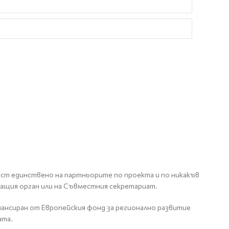
ост единствено на партньорите по проекта и по никакъв
яващия орган или на Съвместния секретариат.
ансиран от Европейския фонд за регионално развитие
ата.