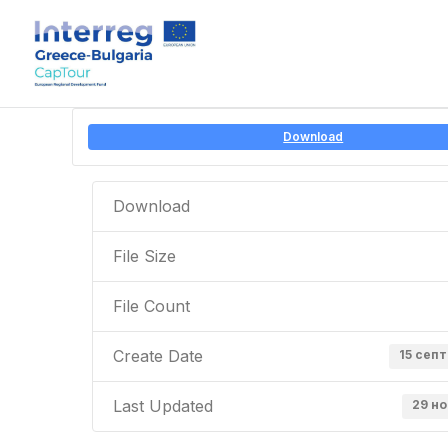
Download
Download
File Size
File Count
Create Date
15 сеп
Last Updated
29 н