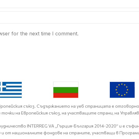
wser for the next time I comment.
 Европейския съюз. Съдържанието на уеб страницата е отговорн
те точки на Европейския съюз, на участващите страни, на Управл
удничество INTERREG VA „Гърция-България 2014-2020” и е съфин
 и от националните фондове на страните, участващи в Програм