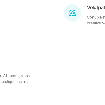
Volutpa
Conubia no
creative v
n. Aliquam gravida
tristique lacinia.