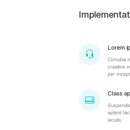
Implementat
Lorem i
Conubia no
creative 
per incept
Class ap
Suspendiss
aptent tac
iaculis.