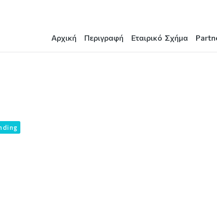
Αρχική
Περιγραφή
Εταιρικό Σχήμα
Partn
nding
er design