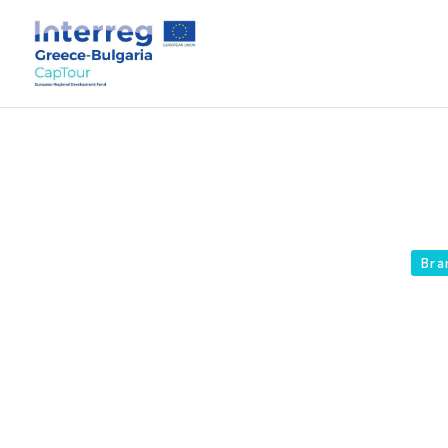
Bra
Book cov