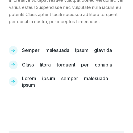
In creative volutpat reative volutpat donec vel donec vel
varius esteu! Suspendisse nec vulputate nulla iaculis eu
potenti! Class aptent taciti sociosqu ad litora torquent
per conubia nostra, per inceptos himenaeos.
Semper malesuada ipsum glavrida
Class litora torquent per conubia
Lorem ipsum semper malesuada
ipsum