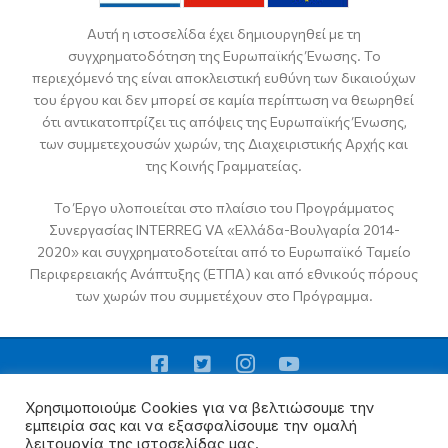
Αυτή η ιστοσελίδα έχει δημιουργηθεί με τη
συγχρηματοδότηση της Ευρωπαϊκής Ένωσης. Το
περιεχόμενό της είναι αποκλειστική ευθύνη των δικαιούχων
του έργου και δεν μπορεί σε καμία περίπτωση να θεωρηθεί
ότι αντικατοπτρίζει τις απόψεις της Ευρωπαϊκής Ένωσης,
των συμμετεχουσών χωρών, της Διαχειριστικής Αρχής και
της Κοινής Γραμματείας.
Το Έργο υλοποιείται στο πλαίσιο του Προγράμματος
Συνεργασίας INTERREG VA «Ελλάδα-Βουλγαρία 2014-
2020» και συγχρηματοδοτείται από το Ευρωπαϊκό Ταμείο
Περιφερειακής Ανάπτυξης (ΕΤΠΑ) και από εθνικούς πόρους
των χωρών που συμμετέχουν στο Πρόγραμμα.
Χρησιμοποιούμε Cookies για να βελτιώσουμε την
Email:
captourgrbg@gmail.com
εμπειρία σας και να εξασφαλίσουμε την ομαλή
λειτουργία της ιστοσελίδας μας.