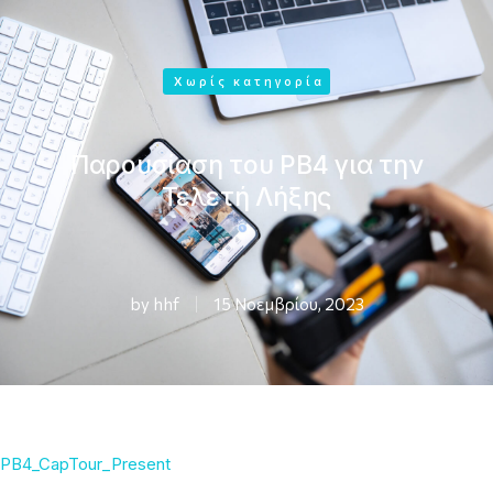
Χωρίς κατηγορία
Παρουσίαση του PB4 για την
Τελετή Λήξης
by
hhf
15 Νοεμβρίου, 2023
PB4_CapTour_Present